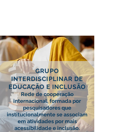
GIEI
GRUPO
INTERDISCIPLINAR DE
EDUCAÇÃO E INCLUSÃO
Rede de cooperação
internacional, formada por
pesquisadores que
institucionalmente se associam
em atividades
por mais
acessibilidade e inclusão.