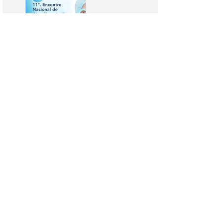
1º. Simpósio Internacional de Atendimento
Escolar Hospitalar e Domiciliar - GIEI
O 1º. Simpósio Internacional de
Atendimento Escolar Hospitalar e
Domiciliar do GIEI, aconteceu no
11º. Encontro Nacional de
Atendimento Escolar Hospitalar e
Domiciliar.
Nos dias 15, 16 e 17 de outubro
de 2021, num evento online e
gratuito.